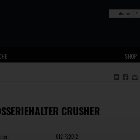
deutsch
CHE
SHOP
SSERIEHALTER CRUSHER
mmer:
012-F22012