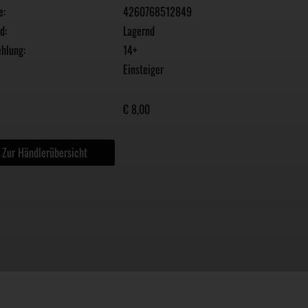
e:
4260768512849
d:
Lagernd
hlung:
14+
Einsteiger
€ 8,00
Zur Händlerübersicht