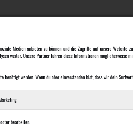
DATENSCHUTZ
INFORMATION
 soziale Medien anbieten zu können und die Zugriffe auf unsere Website 
ysen weiter. Unsere Partner führen diese Informationen möglicherweise mit
Datenschutz
Newsletter
Cookie Einstellungen
Über uns
Karriere
 benötigt werden. Wenn du aber einverstanden bist, dass wir dein Surfverha
LANGUAGE
Amewi Kataloge
arketing
Footer bearbeiten.