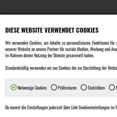
DIESE WEBSITE VERWENDET COOKIES
PRODUKTE
Wir verwenden Cookies, um Inhalte zu personalisieren, Funktionen für
unserer Website an unsere Partner für soziale Medien, Werbung und Anal
Fahrzeuge in allen Maßstäben
im Rahmen deiner Nutzung der Dienste gesammelt haben.
Helikopter Collective Pitch, Fixed Pitch
Multikopter in verschiedenen Ausführungen
Standardmäßig verwenden wir nur Cookies die zur Darstellung der Website
Flugzeuge für alle Anforderungen
Boote in verschiedenen Größen
Notwenige Cookies
Präferenzen
Statistiken
M
Panzer für Jung und Alt
Spielzeug für Kinder
Du kannst die Einstellungen jederzeit über Link Cookieeinstellungen im 