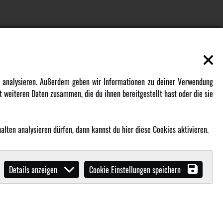
EN
MEHR VON AMEWI
zu analysieren. Außerdem geben wir Informationen zu deiner Verwendung
 weiteren Daten zusammen, die du ihnen bereitgestellt hast oder die sie
AMXRacing - Qualitäts RC-Zubehör
Amewi Construction - Nutzfahrzeuge
Malinos - Die kreative Seite von
lten analysieren dürfen, dann kannst du hier diese Cookies aktivieren.
Amewi
Werden Sie Amewi Händler
Details anzeigen
Cookie Einstellungen speichern
Amewi B2B-Shop