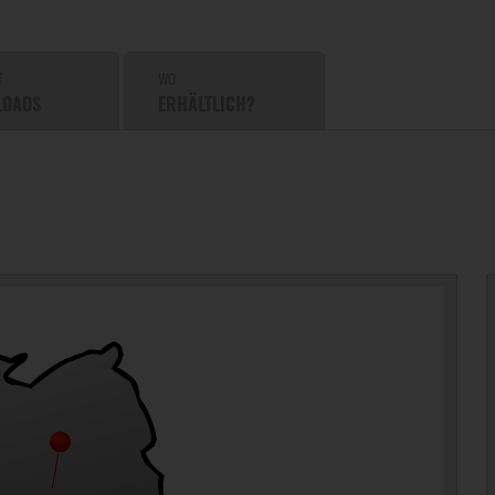
T
WO
LOADS
ERHÄLTLICH?