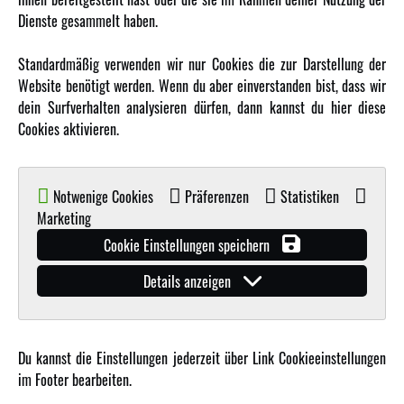
MEHR VON AMEWI
Dienste gesammelt haben.
AMXRacing - Qualitäts RC-Zubehör
Standardmäßig verwenden wir nur Cookies die zur Darstellung der
Amewi Construction - Nutzfahrzeuge
Website benötigt werden. Wenn du aber einverstanden bist, dass wir
Malinos - Die kreative Seite von Amewi
dein Surfverhalten analysieren dürfen, dann kannst du hier diese
Cookies aktivieren.
Werden Sie Amewi Händler
Amewi B2B-Shop
Notwenige Cookies
Präferenzen
Statistiken
Marketing
Cookie Einstellungen speichern
Details anzeigen
© Copyright 2019 - 2026 Amewi Trade GmbH - Alle Rechte vorbehalten |
Impressum
| Der
Verkauf erfolgt an Gewerbetreibende in unserem
B2B Shop
.!
Du kannst die Einstellungen jederzeit über Link Cookieeinstellungen
im Footer bearbeiten.