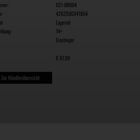
mmer:
021-BR004
e:
4262500341854
d:
Lagernd
hlung:
14+
Einsteiger
€ 87,90
Zur Händlerübersicht