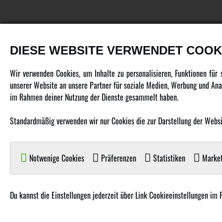
DIESE WEBSITE VERWENDET COOK
PRODUKTE
Wir verwenden Cookies, um Inhalte zu personalisieren, Funktionen für
unserer Website an unsere Partner für soziale Medien, Werbung und Anal
Fahrzeuge in allen Maßstäben
im Rahmen deiner Nutzung der Dienste gesammelt haben.
Helikopter Collective Pitch, Fixed Pitch
Standardmäßig verwenden wir nur Cookies die zur Darstellung der Website
Multikopter in verschiedenen Ausführungen
Flugzeuge für alle Anforderungen
Boote in verschiedenen Größen
Notwenige Cookies
Präferenzen
Statistiken
Market
Panzer für Jung und Alt
Spielzeug für Kinder
Du kannst die Einstellungen jederzeit über Link Cookieeinstellungen im 