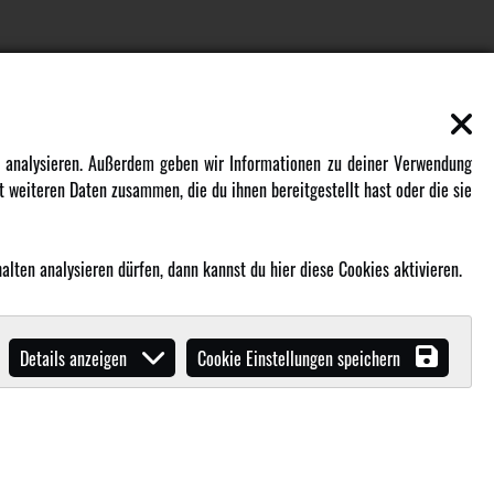
EN
MEHR VON AMEWI
zu analysieren. Außerdem geben wir Informationen zu deiner Verwendung
 weiteren Daten zusammen, die du ihnen bereitgestellt hast oder die sie
AMXRacing - Qualitäts RC-Zubehör
Amewi Construction - Nutzfahrzeuge
lten analysieren dürfen, dann kannst du hier diese Cookies aktivieren.
Malinos - Die kreative Seite von
Amewi
Werden Sie Amewi Händler
Details anzeigen
Cookie Einstellungen speichern
Amewi B2B-Shop