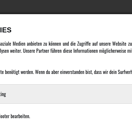
IES
DATENSCHUTZ
INFORMATION
 soziale Medien anbieten zu können und die Zugriffe auf unsere Website 
ysen weiter. Unsere Partner führen diese Informationen möglicherweise mit
Datenschutz
Newsletter
Cookie Einstellungen
Über uns
 benötigt werden. Wenn du aber einverstanden bist, dass wir dein Surfverha
Karriere
LANGUAGE
Amewi Kataloge
ing
Footer bearbeiten.