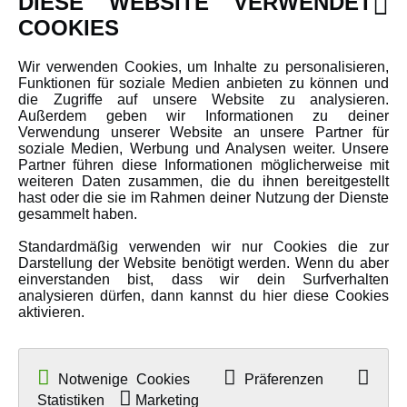
DIESE WEBSITE VERWENDET
Newsletter
COOKIES
Über uns
Wir verwenden Cookies, um Inhalte zu personalisieren,
Karriere
Funktionen für soziale Medien anbieten zu können und
Amewi Kataloge
die Zugriffe auf unsere Website zu analysieren.
Außerdem geben wir Informationen zu deiner
Verwendung unserer Website an unsere Partner für
soziale Medien, Werbung und Analysen weiter. Unsere
MEHR VON AMEWI
Partner führen diese Informationen möglicherweise mit
weiteren Daten zusammen, die du ihnen bereitgestellt
hast oder die sie im Rahmen deiner Nutzung der Dienste
AMXRacing - Qualitäts RC-Zubehör
gesammelt haben.
Amewi Construction - Nutzfahrzeuge
Standardmäßig verwenden wir nur Cookies die zur
Malinos - Die kreative Seite von Amewi
Darstellung der Website benötigt werden. Wenn du aber
einverstanden bist, dass wir dein Surfverhalten
Werden Sie Amewi Händler
analysieren dürfen, dann kannst du hier diese Cookies
aktivieren.
Amewi B2B-Shop
Notwenige Cookies
Präferenzen
Statistiken
Marketing