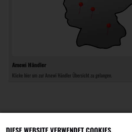
Amewi Händler
Klicke hier um zur Amewi Händler Übersicht zu gelangen.
DIESE WEBSITE VERWENDET COOKIES