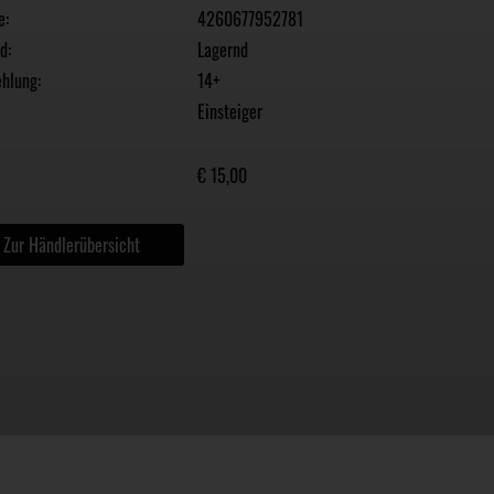
e:
4260677952781
d:
Lagernd
hlung:
14+
Einsteiger
€ 15,00
Zur Händlerübersicht