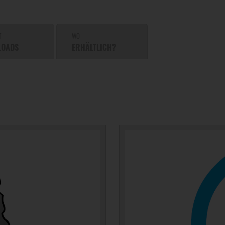
T
WO
LOADS
ERHÄLTLICH?