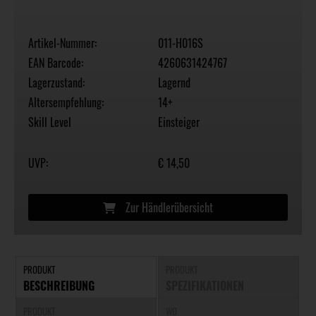
Artikel-Nummer:
011-H016S
EAN Barcode:
4260631424767
Lagerzustand:
Lagernd
Altersempfehlung:
14+
Skill Level
Einsteiger
UVP:
€ 14,50
Zur Händlerübersicht
PRODUKT
PRODUKT
BESCHREIBUNG
SPEZIFIKATIONEN
PRODUKT
WO