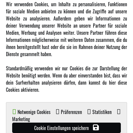
INFORMATIONEN
Wir verwenden Cookies, um Inhalte zu personalisieren, Funktionen
für soziale Medien anbieten zu können und die Zugriffe auf unsere
Newsletter
Website zu analysieren. Außerdem geben wir Informationen zu
Über uns
deiner Verwendung unserer Website an unsere Partner für soziale
Medien, Werbung und Analysen weiter. Unsere Partner führen diese
Karriere
Informationen möglicherweise mit weiteren Daten zusammen, die du
Amewi Kataloge
ihnen bereitgestellt hast oder die sie im Rahmen deiner Nutzung der
Dienste gesammelt haben.
MEHR VON AMEWI
Standardmäßig verwenden wir nur Cookies die zur Darstellung der
Website benötigt werden. Wenn du aber einverstanden bist, dass wir
AMXRacing - Qualitäts RC-Zubehör
dein Surfverhalten analysieren dürfen, dann kannst du hier diese
Amewi Construction - Nutzfahrzeuge
Cookies aktivieren.
Malinos - Die kreative Seite von Amewi
Werden Sie Amewi Händler
Notwenige Cookies
Präferenzen
Statistiken
Amewi B2B-Shop
Marketing
Cookie Einstellungen speichern