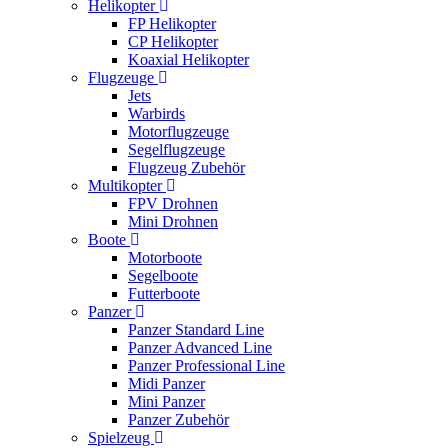
Helikopter
FP Helikopter
CP Helikopter
Koaxial Helikopter
Flugzeuge
Jets
Warbirds
Motorflugzeuge
Segelflugzeuge
Flugzeug Zubehör
Multikopter
FPV Drohnen
Mini Drohnen
Boote
Motorboote
Segelboote
Futterboote
Panzer
Panzer Standard Line
Panzer Advanced Line
Panzer Professional Line
Midi Panzer
Mini Panzer
Panzer Zubehör
Spielzeug