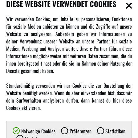
INFORMATIONEN
DIESE WEBSITE VERWENDET COOKIES
Newsletter
Wir verwenden Cookies, um Inhalte zu personalisieren, Funktionen
Über uns
für soziale Medien anbieten zu können und die Zugriffe auf unsere
Website zu analysieren. Außerdem geben wir Informationen zu
Karriere
deiner Verwendung unserer Website an unsere Partner für soziale
Amewi Kataloge
Medien, Werbung und Analysen weiter. Unsere Partner führen diese
Informationen möglicherweise mit weiteren Daten zusammen, die du
ihnen bereitgestellt hast oder die sie im Rahmen deiner Nutzung der
MEHR VON AMEWI
Dienste gesammelt haben.
AMXRacing - Qualitäts RC-Zubehör
Standardmäßig verwenden wir nur Cookies die zur Darstellung der
Amewi Construction - Nutzfahrzeuge
Website benötigt werden. Wenn du aber einverstanden bist, dass wir
Malinos - Die kreative Seite von Amewi
dein Surfverhalten analysieren dürfen, dann kannst du hier diese
Cookies aktivieren.
Werden Sie Amewi Händler
Amewi B2B-Shop
Notwenige Cookies
Präferenzen
Statistiken