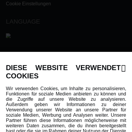
Cookie Einstellungen
LANGUAGE
INFORMATIONEN
DIESE WEBSITE VERWENDET
Newsletter
COOKIES
Über uns
Wir verwenden Cookies, um Inhalte zu personalisieren,
Karriere
Funktionen für soziale Medien anbieten zu können und
Amewi Kataloge
die Zugriffe auf unsere Website zu analysieren.
Außerdem geben wir Informationen zu deiner
Verwendung unserer Website an unsere Partner für
soziale Medien, Werbung und Analysen weiter. Unsere
MEHR VON AMEWI
Partner führen diese Informationen möglicherweise mit
weiteren Daten zusammen, die du ihnen bereitgestellt
hast oder die sie im Rahmen deiner Nutzung der Dienste