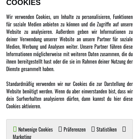
COOKIES
Newsletter
Wir verwenden Cookies, um Inhalte zu personalisieren, Funktionen
Über uns
für soziale Medien anbieten zu können und die Zugriffe auf unsere
Website zu analysieren. Außerdem geben wir Informationen zu
Karriere
deiner Verwendung unserer Website an unsere Partner für soziale
Amewi Kataloge
Medien, Werbung und Analysen weiter. Unsere Partner führen diese
Informationen möglicherweise mit weiteren Daten zusammen, die du
ihnen bereitgestellt hast oder die sie im Rahmen deiner Nutzung der
MEHR VON AMEWI
Dienste gesammelt haben.
AMXRacing - Qualitäts RC-Zubehör
Standardmäßig verwenden wir nur Cookies die zur Darstellung der
Amewi Construction - Nutzfahrzeuge
Website benötigt werden. Wenn du aber einverstanden bist, dass wir
Malinos - Die kreative Seite von Amewi
dein Surfverhalten analysieren dürfen, dann kannst du hier diese
Cookies aktivieren.
Werden Sie Amewi Händler
Amewi B2B-Shop
Notwenige Cookies
Präferenzen
Statistiken
Marketing