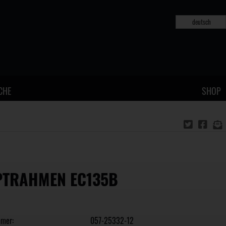
deutsch
CHE
SHOP
TRAHMEN EC135B
mmer:
057-25332-12