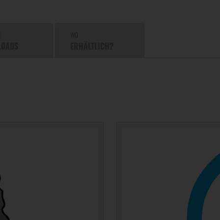
T
WO
LOADS
ERHÄLTLICH?