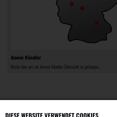
Amewi Händler
Klicke hier um zur Amewi Händler Übersicht zu gelangen.
DIESE WEBSITE VERWENDET COOKIES