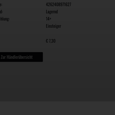
e:
4262408971627
d:
Lagernd
hlung:
14+
Einsteiger
€ 7,30
Zur Händlerübersicht