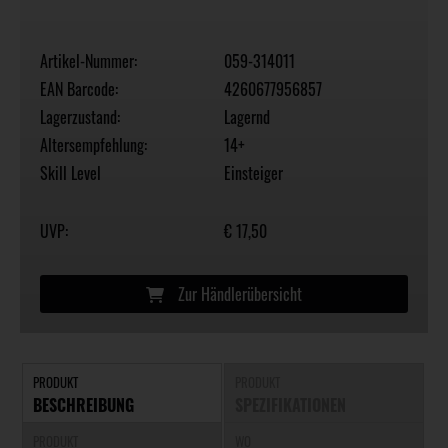
Artikel-Nummer:
059-314011
EAN Barcode:
4260677956857
Lagerzustand:
Lagernd
Altersempfehlung:
14+
Skill Level
Einsteiger
UVP:
€ 17,50
Zur Händlerübersicht
PRODUKT
PRODUKT
BESCHREIBUNG
SPEZIFIKATIONEN
PRODUKT
WO