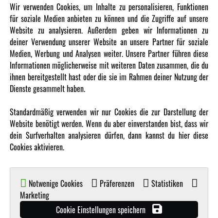
INFORMATIONEN
Wir verwenden Cookies, um Inhalte zu personalisieren, Funktionen
für soziale Medien anbieten zu können und die Zugriffe auf unsere
Newsletter
Website zu analysieren. Außerdem geben wir Informationen zu
Über uns
deiner Verwendung unserer Website an unsere Partner für soziale
Medien, Werbung und Analysen weiter. Unsere Partner führen diese
Karriere
Informationen möglicherweise mit weiteren Daten zusammen, die du
Amewi Kataloge
ihnen bereitgestellt hast oder die sie im Rahmen deiner Nutzung der
Dienste gesammelt haben.
MEHR VON AMEWI
Standardmäßig verwenden wir nur Cookies die zur Darstellung der
Website benötigt werden. Wenn du aber einverstanden bist, dass wir
AMXRacing - Qualitäts RC-Zubehör
dein Surfverhalten analysieren dürfen, dann kannst du hier diese
Amewi Construction - Nutzfahrzeuge
Cookies aktivieren.
Malinos - Die kreative Seite von Amewi
Werden Sie Amewi Händler
Notwenige Cookies
Präferenzen
Statistiken
Amewi B2B-Shop
Marketing
Cookie Einstellungen speichern