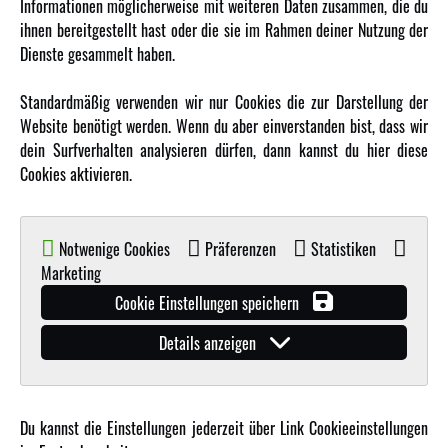
Informationen möglicherweise mit weiteren Daten zusammen, die du
ihnen bereitgestellt hast oder die sie im Rahmen deiner Nutzung der
MEHR VON AMEWI
Dienste gesammelt haben.
AMXRacing - Qualitäts RC-Zubehör
Standardmäßig verwenden wir nur Cookies die zur Darstellung der
Amewi Construction - Nutzfahrzeuge
Website benötigt werden. Wenn du aber einverstanden bist, dass wir
Malinos - Die kreative Seite von Amewi
dein Surfverhalten analysieren dürfen, dann kannst du hier diese
Cookies aktivieren.
Werden Sie Amewi Händler
Amewi B2B-Shop
Notwenige Cookies
Präferenzen
Statistiken
Marketing
Cookie Einstellungen speichern
Details anzeigen
© Copyright 2019 - 2026 Amewi Trade GmbH - Alle Rechte vorbehalten |
Impressum
| Der
Verkauf erfolgt an Gewerbetreibende in unserem
B2B Shop
.!
Du kannst die Einstellungen jederzeit über Link Cookieeinstellungen