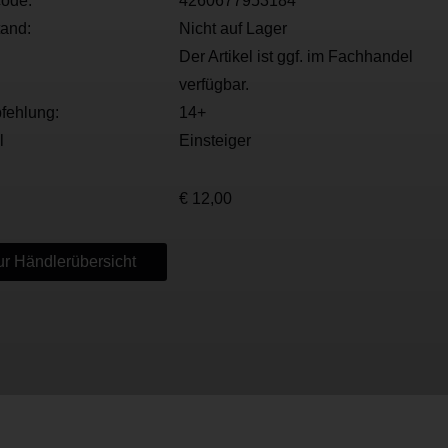
ode:
4260677953184
tand:
Nicht auf Lager
Der Artikel ist ggf. im Fachhandel
verfügbar.
fehlung:
14+
l
Einsteiger
€ 12,00
r Händlerübersicht