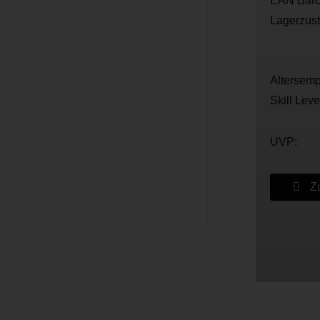
EAN Barc
Lagerzus
Altersemp
Skill Leve
UVP:
Zu