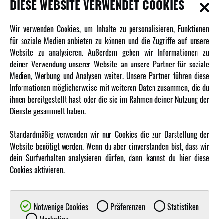
DIESE WEBSITE VERWENDET COOKIES
INFORMATIONEN
Wir verwenden Cookies, um Inhalte zu personalisieren, Funktionen
für soziale Medien anbieten zu können und die Zugriffe auf unsere
Newsletter
Website zu analysieren. Außerdem geben wir Informationen zu
deiner Verwendung unserer Website an unsere Partner für soziale
Über uns
Medien, Werbung und Analysen weiter. Unsere Partner führen diese
Karriere
Informationen möglicherweise mit weiteren Daten zusammen, die du
Amewi Kataloge
ihnen bereitgestellt hast oder die sie im Rahmen deiner Nutzung der
Dienste gesammelt haben.
MEHR VON AMEWI
Standardmäßig verwenden wir nur Cookies die zur Darstellung der
Website benötigt werden. Wenn du aber einverstanden bist, dass wir
AMXRacing - Qualitäts RC-Zubehör
dein Surfverhalten analysieren dürfen, dann kannst du hier diese
Amewi Construction - Nutzfahrzeuge
Cookies aktivieren.
Malinos - Die kreative Seite von Amewi
Werden Sie Amewi Händler
Notwenige Cookies
Präferenzen
Statistiken
Amewi B2B-Shop