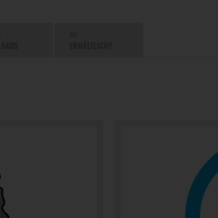
T
WO
LOADS
ERHÄLTLICH?