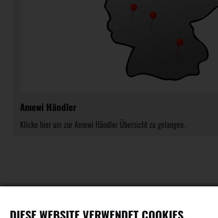
Amewi Händler
Klicke hier um zur Amewi Händler Übersicht zu gelangen.
DIESE WEBSITE VERWENDET COOKIES