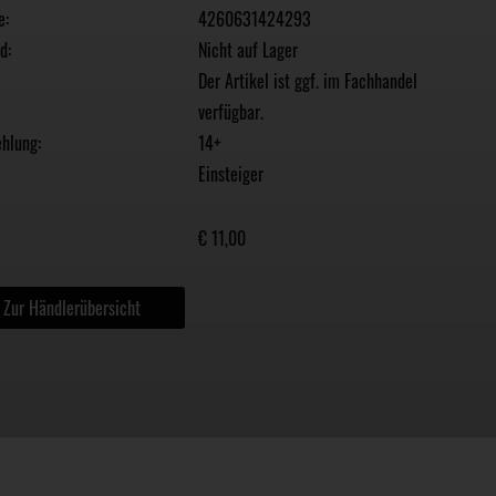
e:
4260631424293
d:
Nicht auf Lager
Der Artikel ist ggf. im Fachhandel
verfügbar.
hlung:
14+
Einsteiger
€ 11,00
Zur Händlerübersicht