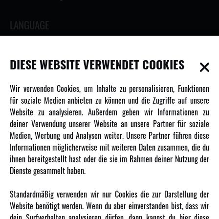
LANGUAGE
DIESE WEBSITE VERWENDET COOKIES
INFORMATIONEN
Wir verwenden Cookies, um Inhalte zu personalisieren, Funktionen
für soziale Medien anbieten zu können und die Zugriffe auf unsere
Newsletter
Website zu analysieren. Außerdem geben wir Informationen zu
Über uns
deiner Verwendung unserer Website an unsere Partner für soziale
Medien, Werbung und Analysen weiter. Unsere Partner führen diese
Karriere
Informationen möglicherweise mit weiteren Daten zusammen, die du
Amewi Kataloge
ihnen bereitgestellt hast oder die sie im Rahmen deiner Nutzung der
Dienste gesammelt haben.
MEHR VON AMEWI
Standardmäßig verwenden wir nur Cookies die zur Darstellung der
Website benötigt werden. Wenn du aber einverstanden bist, dass wir
AMXRacing - Qualitäts RC-Zubehör
dein Surfverhalten analysieren dürfen, dann kannst du hier diese