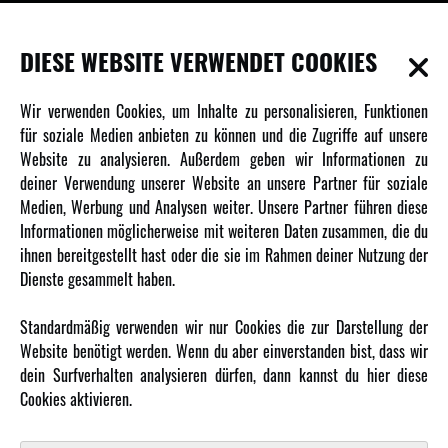
INFORMATIONEN
DIESE WEBSITE VERWENDET COOKIES
Newsletter
Wir verwenden Cookies, um Inhalte zu personalisieren, Funktionen
Über uns
für soziale Medien anbieten zu können und die Zugriffe auf unsere
Website zu analysieren. Außerdem geben wir Informationen zu
Karriere
deiner Verwendung unserer Website an unsere Partner für soziale
Amewi Kataloge
Medien, Werbung und Analysen weiter. Unsere Partner führen diese
Informationen möglicherweise mit weiteren Daten zusammen, die du
ihnen bereitgestellt hast oder die sie im Rahmen deiner Nutzung der
MEHR VON AMEWI
Dienste gesammelt haben.
AMXRacing - Qualitäts RC-Zubehör
Standardmäßig verwenden wir nur Cookies die zur Darstellung der
Amewi Construction - Nutzfahrzeuge
Website benötigt werden. Wenn du aber einverstanden bist, dass wir
Malinos - Die kreative Seite von Amewi
dein Surfverhalten analysieren dürfen, dann kannst du hier diese
Cookies aktivieren.
Werden Sie Amewi Händler
Amewi B2B-Shop