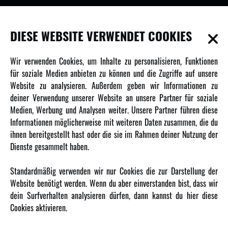
INFORMATIONEN
DIESE WEBSITE VERWENDET COOKIES
Newsletter
Wir verwenden Cookies, um Inhalte zu personalisieren, Funktionen
Über uns
für soziale Medien anbieten zu können und die Zugriffe auf unsere
Website zu analysieren. Außerdem geben wir Informationen zu
Karriere
deiner Verwendung unserer Website an unsere Partner für soziale
Amewi Kataloge
Medien, Werbung und Analysen weiter. Unsere Partner führen diese
Informationen möglicherweise mit weiteren Daten zusammen, die du
ihnen bereitgestellt hast oder die sie im Rahmen deiner Nutzung der
MEHR VON AMEWI
Dienste gesammelt haben.
AMXRacing - Qualitäts RC-Zubehör
Standardmäßig verwenden wir nur Cookies die zur Darstellung der
Amewi Construction - Nutzfahrzeuge
Website benötigt werden. Wenn du aber einverstanden bist, dass wir
Malinos - Die kreative Seite von Amewi
dein Surfverhalten analysieren dürfen, dann kannst du hier diese
Cookies aktivieren.
Werden Sie Amewi Händler
Amewi B2B-Shop