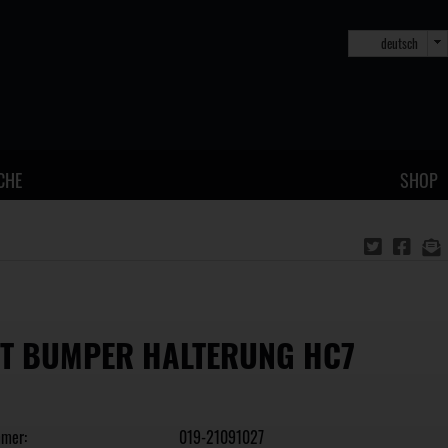
deutsch
CHE
SHOP
T BUMPER HALTERUNG HC7
mmer:
019-21091027