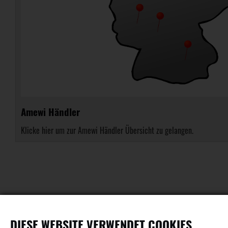
Amewi Händler
Klicke hier um zur Amewi Händler Übersicht zu gelangen.
DIESE WEBSITE VERWENDET COOKIES