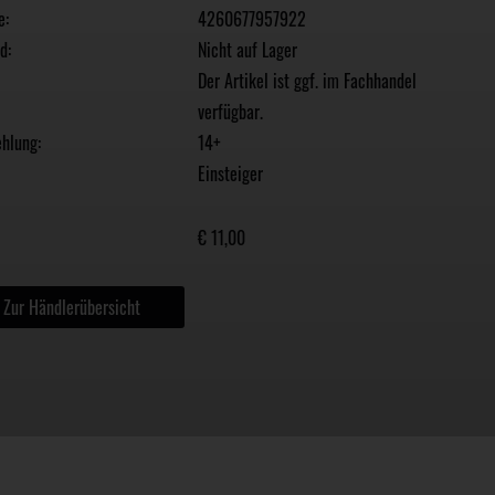
e:
4260677957922
d:
Nicht auf Lager
Der Artikel ist ggf. im Fachhandel
verfügbar.
hlung:
14+
Einsteiger
€ 11,00
Zur Händlerübersicht