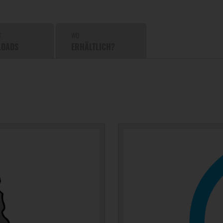
T
WO
LOADS
ERHÄLTLICH?