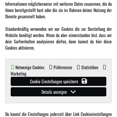
Informationen möglicherweise mit weiteren Daten zusammen, die du
ihnen bereitgestellt hast oder die sie im Rahmen deiner Nutzung der
MEHR VON AMEWI
Dienste gesammelt haben.
AMXRacing - Qualitäts RC-Zubehör
Standardmäßig verwenden wir nur Cookies die zur Darstellung der
Amewi Construction - Nutzfahrzeuge
Website benötigt werden. Wenn du aber einverstanden bist, dass wir
Malinos - Die kreative Seite von Amewi
dein Surfverhalten analysieren dürfen, dann kannst du hier diese
Cookies aktivieren.
Werden Sie Amewi Händler
Amewi B2B-Shop
Notwenige Cookies
Präferenzen
Statistiken
Marketing
Cookie Einstellungen speichern
Details anzeigen
© Copyright 2019 - 2026 Amewi Trade GmbH - Alle Rechte vorbehalten |
Impressum
| Der
Verkauf erfolgt an Gewerbetreibende in unserem
B2B Shop
.!
Du kannst die Einstellungen jederzeit über Link Cookieeinstellungen