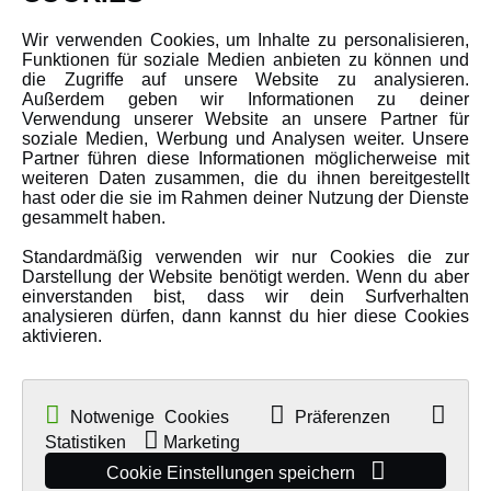
Newsletter
Wir verwenden Cookies, um Inhalte zu personalisieren,
Funktionen für soziale Medien anbieten zu können und
Über uns
die Zugriffe auf unsere Website zu analysieren.
Karriere
Außerdem geben wir Informationen zu deiner
Verwendung unserer Website an unsere Partner für
Amewi Kataloge
soziale Medien, Werbung und Analysen weiter. Unsere
Partner führen diese Informationen möglicherweise mit
weiteren Daten zusammen, die du ihnen bereitgestellt
hast oder die sie im Rahmen deiner Nutzung der Dienste
MEHR VON AMEWI
gesammelt haben.
Standardmäßig verwenden wir nur Cookies die zur
AMXRacing - Qualitäts RC-Zubehör
Darstellung der Website benötigt werden. Wenn du aber
Amewi Construction - Nutzfahrzeuge
einverstanden bist, dass wir dein Surfverhalten
analysieren dürfen, dann kannst du hier diese Cookies
Malinos - Die kreative Seite von Amewi
aktivieren.
Werden Sie Amewi Händler
Amewi B2B-Shop
Notwenige Cookies
Präferenzen
Statistiken
Marketing
Cookie Einstellungen speichern