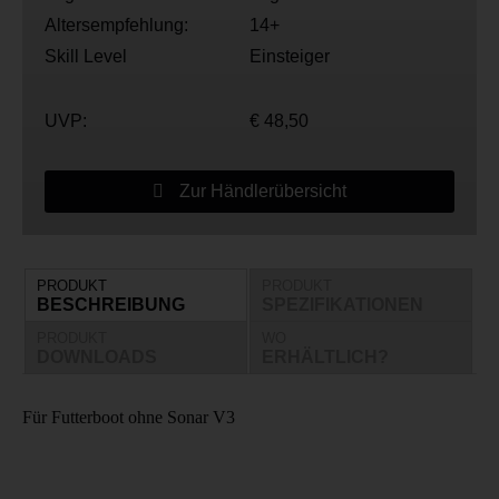
Altersempfehlung:
14+
Skill Level
Einsteiger
UVP:
€ 48,50
Zur Händlerübersicht
PRODUKT
PRODUKT
BESCHREIBUNG
SPEZIFIKATIONEN
PRODUKT
WO
DOWNLOADS
ERHÄLTLICH?
Für Futterboot ohne Sonar V3