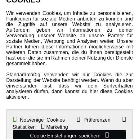
Newsletter
Wir verwenden Cookies, um Inhalte zu personalisieren,
Funktionen für soziale Medien anbieten zu können und
Über uns
die Zugriffe auf unsere Website zu analysieren.
Karriere
Außerdem geben wir Informationen zu deiner
Verwendung unserer Website an unsere Partner für
Amewi Kataloge
soziale Medien, Werbung und Analysen weiter. Unsere
Partner führen diese Informationen möglicherweise mit
weiteren Daten zusammen, die du ihnen bereitgestellt
hast oder die sie im Rahmen deiner Nutzung der Dienste
MEHR VON AMEWI
gesammelt haben.
Standardmäßig verwenden wir nur Cookies die zur
AMXRacing - Qualitäts RC-Zubehör
Darstellung der Website benötigt werden. Wenn du aber
Amewi Construction - Nutzfahrzeuge
einverstanden bist, dass wir dein Surfverhalten
analysieren dürfen, dann kannst du hier diese Cookies
Malinos - Die kreative Seite von Amewi
aktivieren.
Werden Sie Amewi Händler
Amewi B2B-Shop
Notwenige Cookies
Präferenzen
Statistiken
Marketing
Cookie Einstellungen speichern