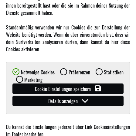
Amewi Kataloge
ihnen bereitgestellt hast oder die sie im Rahmen deiner Nutzung der
Dienste gesammelt haben.
MEHR VON AMEWI
Standardmäßig verwenden wir nur Cookies die zur Darstellung der
Website benötigt werden. Wenn du aber einverstanden bist, dass wir
AMXRacing - Qualitäts RC-Zubehör
dein Surfverhalten analysieren dürfen, dann kannst du hier diese
Amewi Construction - Nutzfahrzeuge
Cookies aktivieren.
Malinos - Die kreative Seite von Amewi
Werden Sie Amewi Händler
Notwenige Cookies
Präferenzen
Statistiken
Amewi B2B-Shop
Marketing
Cookie Einstellungen speichern
Details anzeigen
Du kannst die Einstellungen jederzeit über Link Cookieeinstellungen
© Copyright 2019 - 2026 Amewi Trade GmbH - Alle Rechte vorbehalten |
Impressum
| Der
im Footer bearbeiten.