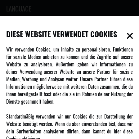
LANGUAGE
DIESE WEBSITE VERWENDET COOKIES
INFORMATIONEN
Wir verwenden Cookies, um Inhalte zu personalisieren, Funktionen
für soziale Medien anbieten zu können und die Zugriffe auf unsere
Newsletter
Website zu analysieren. Außerdem geben wir Informationen zu
Über uns
deiner Verwendung unserer Website an unsere Partner für soziale
Medien, Werbung und Analysen weiter. Unsere Partner führen diese
Karriere
Informationen möglicherweise mit weiteren Daten zusammen, die du
Amewi Kataloge
ihnen bereitgestellt hast oder die sie im Rahmen deiner Nutzung der
Dienste gesammelt haben.
MEHR VON AMEWI
Standardmäßig verwenden wir nur Cookies die zur Darstellung der
Website benötigt werden. Wenn du aber einverstanden bist, dass wir
AMXRacing - Qualitäts RC-Zubehör
dein Surfverhalten analysieren dürfen, dann kannst du hier diese
Amewi Construction - Nutzfahrzeuge
Cookies aktivieren.