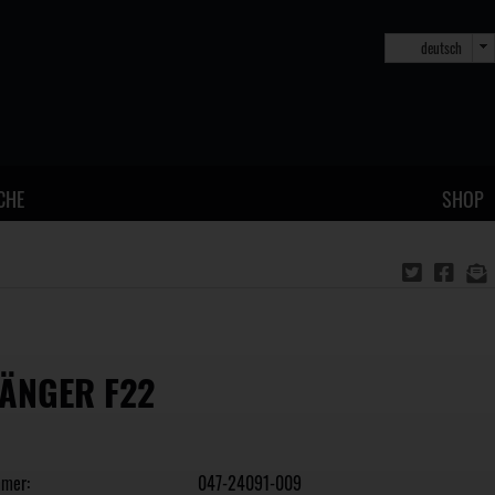
deutsch
CHE
SHOP
ÄNGER F22
mmer:
047-24091-009