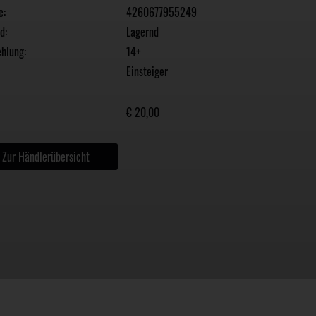
e:
4260677955249
d:
Lagernd
hlung:
14+
Einsteiger
€ 20,00
Zur Händlerübersicht