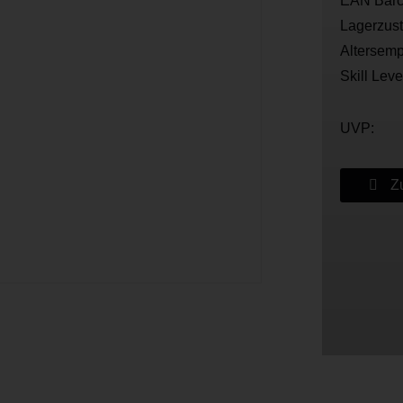
EAN Barc
Lagerzus
Altersemp
Skill Leve
UVP:
Zu