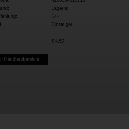
ode:
4260564623718
tand:
Lagernd
fehlung:
14+
l
Einsteiger
€ 4,50
r Händlerübersicht