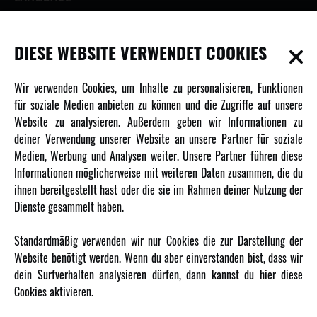
DIESE WEBSITE VERWENDET COOKIES
INFORMATIONEN
Wir verwenden Cookies, um Inhalte zu personalisieren, Funktionen
für soziale Medien anbieten zu können und die Zugriffe auf unsere
Newsletter
Website zu analysieren. Außerdem geben wir Informationen zu
Über uns
deiner Verwendung unserer Website an unsere Partner für soziale
Medien, Werbung und Analysen weiter. Unsere Partner führen diese
Karriere
Informationen möglicherweise mit weiteren Daten zusammen, die du
Amewi Kataloge
ihnen bereitgestellt hast oder die sie im Rahmen deiner Nutzung der
Dienste gesammelt haben.
MEHR VON AMEWI
Standardmäßig verwenden wir nur Cookies die zur Darstellung der
Website benötigt werden. Wenn du aber einverstanden bist, dass wir
AMXRacing - Qualitäts RC-Zubehör
dein Surfverhalten analysieren dürfen, dann kannst du hier diese
Amewi Construction - Nutzfahrzeuge
Cookies aktivieren.
Malinos - Die kreative Seite von Amewi