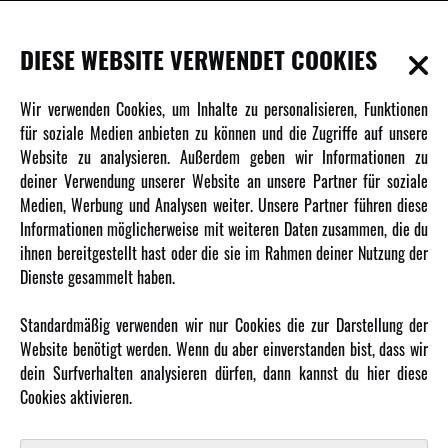
INFORMATIONEN
DIESE WEBSITE VERWENDET COOKIES
Newsletter
Wir verwenden Cookies, um Inhalte zu personalisieren, Funktionen
Über uns
für soziale Medien anbieten zu können und die Zugriffe auf unsere
Website zu analysieren. Außerdem geben wir Informationen zu
Karriere
deiner Verwendung unserer Website an unsere Partner für soziale
Amewi Kataloge
Medien, Werbung und Analysen weiter. Unsere Partner führen diese
Informationen möglicherweise mit weiteren Daten zusammen, die du
ihnen bereitgestellt hast oder die sie im Rahmen deiner Nutzung der
MEHR VON AMEWI
Dienste gesammelt haben.
AMXRacing - Qualitäts RC-Zubehör
Standardmäßig verwenden wir nur Cookies die zur Darstellung der
Amewi Construction - Nutzfahrzeuge
Website benötigt werden. Wenn du aber einverstanden bist, dass wir
Malinos - Die kreative Seite von Amewi
dein Surfverhalten analysieren dürfen, dann kannst du hier diese
Cookies aktivieren.
Werden Sie Amewi Händler
Amewi B2B-Shop