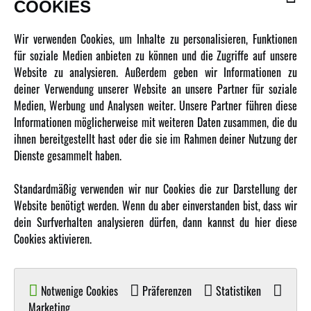
COOKIES
Newsletter
Wir verwenden Cookies, um Inhalte zu personalisieren, Funktionen
Über uns
für soziale Medien anbieten zu können und die Zugriffe auf unsere
Website zu analysieren. Außerdem geben wir Informationen zu
Karriere
deiner Verwendung unserer Website an unsere Partner für soziale
Amewi Kataloge
Medien, Werbung und Analysen weiter. Unsere Partner führen diese
Informationen möglicherweise mit weiteren Daten zusammen, die du
ihnen bereitgestellt hast oder die sie im Rahmen deiner Nutzung der
MEHR VON AMEWI
Dienste gesammelt haben.
AMXRacing - Qualitäts RC-Zubehör
Standardmäßig verwenden wir nur Cookies die zur Darstellung der
Amewi Construction - Nutzfahrzeuge
Website benötigt werden. Wenn du aber einverstanden bist, dass wir
Malinos - Die kreative Seite von Amewi
dein Surfverhalten analysieren dürfen, dann kannst du hier diese
Cookies aktivieren.
Werden Sie Amewi Händler
Amewi B2B-Shop
Notwenige Cookies
Präferenzen
Statistiken
Marketing