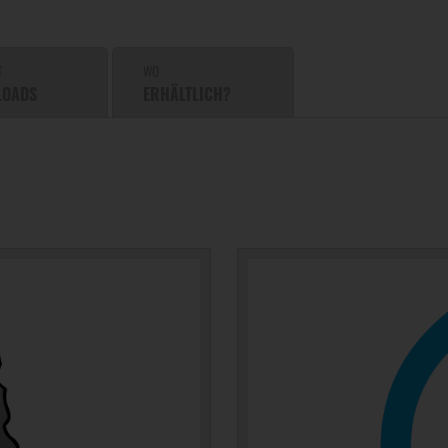
T
WO
LOADS
ERHÄLTLICH?