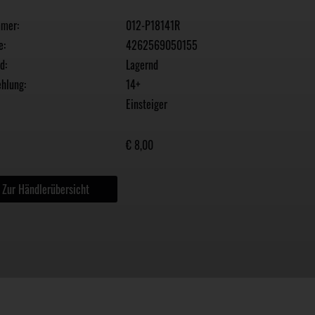
mmer:
012-P18141R
e:
4262569050155
d:
Lagernd
hlung:
14+
Einsteiger
€ 8,00
Zur Händlerübersicht