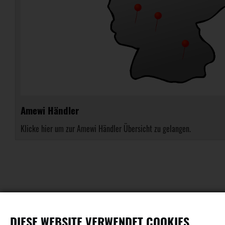
Amewi Händler
Klicke hier um zur Amewi Händler Übersicht zu gelangen.
DIESE WEBSITE VERWENDET COOKIES