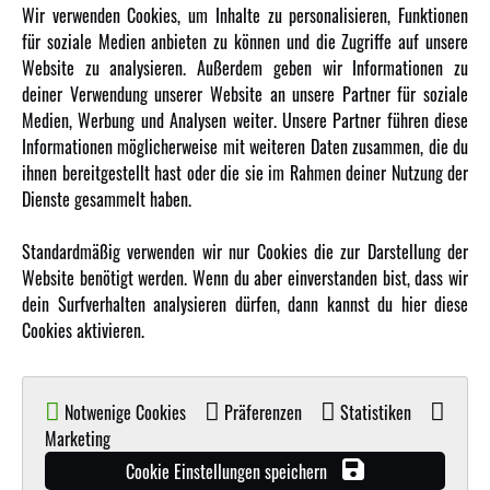
INFORMATIONEN
Wir verwenden Cookies, um Inhalte zu personalisieren, Funktionen
für soziale Medien anbieten zu können und die Zugriffe auf unsere
Newsletter
Website zu analysieren. Außerdem geben wir Informationen zu
Über uns
deiner Verwendung unserer Website an unsere Partner für soziale
Medien, Werbung und Analysen weiter. Unsere Partner führen diese
Karriere
Informationen möglicherweise mit weiteren Daten zusammen, die du
Amewi Kataloge
ihnen bereitgestellt hast oder die sie im Rahmen deiner Nutzung der
Dienste gesammelt haben.
MEHR VON AMEWI
Standardmäßig verwenden wir nur Cookies die zur Darstellung der
Website benötigt werden. Wenn du aber einverstanden bist, dass wir
AMXRacing - Qualitäts RC-Zubehör
dein Surfverhalten analysieren dürfen, dann kannst du hier diese
Amewi Construction - Nutzfahrzeuge
Cookies aktivieren.
Malinos - Die kreative Seite von Amewi
Werden Sie Amewi Händler
Notwenige Cookies
Präferenzen
Statistiken
Amewi B2B-Shop
Marketing
Cookie Einstellungen speichern