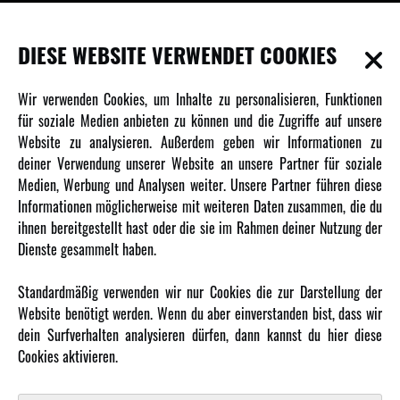
INFORMATIONEN
DIESE WEBSITE VERWENDET COOKIES
Newsletter
Wir verwenden Cookies, um Inhalte zu personalisieren, Funktionen
Über uns
für soziale Medien anbieten zu können und die Zugriffe auf unsere
Website zu analysieren. Außerdem geben wir Informationen zu
Karriere
deiner Verwendung unserer Website an unsere Partner für soziale
Amewi Kataloge
Medien, Werbung und Analysen weiter. Unsere Partner führen diese
Informationen möglicherweise mit weiteren Daten zusammen, die du
ihnen bereitgestellt hast oder die sie im Rahmen deiner Nutzung der
MEHR VON AMEWI
Dienste gesammelt haben.
AMXRacing - Qualitäts RC-Zubehör
Standardmäßig verwenden wir nur Cookies die zur Darstellung der
Amewi Construction - Nutzfahrzeuge
Website benötigt werden. Wenn du aber einverstanden bist, dass wir
Malinos - Die kreative Seite von Amewi
dein Surfverhalten analysieren dürfen, dann kannst du hier diese
Cookies aktivieren.
Werden Sie Amewi Händler
Amewi B2B-Shop