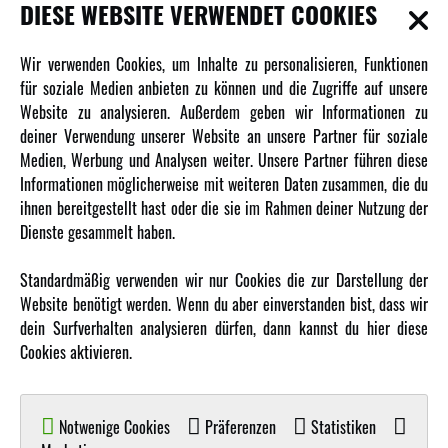
INFORMATIONEN
DIESE WEBSITE VERWENDET COOKIES
Newsletter
Wir verwenden Cookies, um Inhalte zu personalisieren, Funktionen
Über uns
für soziale Medien anbieten zu können und die Zugriffe auf unsere
Website zu analysieren. Außerdem geben wir Informationen zu
Karriere
deiner Verwendung unserer Website an unsere Partner für soziale
Amewi Kataloge
Medien, Werbung und Analysen weiter. Unsere Partner führen diese
Informationen möglicherweise mit weiteren Daten zusammen, die du
ihnen bereitgestellt hast oder die sie im Rahmen deiner Nutzung der
MEHR VON AMEWI
Dienste gesammelt haben.
AMXRacing - Qualitäts RC-Zubehör
Standardmäßig verwenden wir nur Cookies die zur Darstellung der
Amewi Construction - Nutzfahrzeuge
Website benötigt werden. Wenn du aber einverstanden bist, dass wir
Malinos - Die kreative Seite von Amewi
dein Surfverhalten analysieren dürfen, dann kannst du hier diese
Cookies aktivieren.
Werden Sie Amewi Händler
Amewi B2B-Shop
Notwenige Cookies
Präferenzen
Statistiken