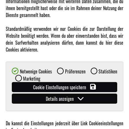
Informationen möglicherweise mit weiteren Daten zusammen, die du
ihnen bereitgestellt hast oder die sie im Rahmen deiner Nutzung der
MEHR VON AMEWI
Dienste gesammelt haben.
AMXRacing - Qualitäts RC-Zubehör
Standardmäßig verwenden wir nur Cookies die zur Darstellung der
Amewi Construction - Nutzfahrzeuge
Website benötigt werden. Wenn du aber einverstanden bist, dass wir
Malinos - Die kreative Seite von Amewi
dein Surfverhalten analysieren dürfen, dann kannst du hier diese
Cookies aktivieren.
Werden Sie Amewi Händler
Amewi B2B-Shop
Notwenige Cookies
Präferenzen
Statistiken
Marketing
Cookie Einstellungen speichern
Details anzeigen
© Copyright 2019 - 2026 Amewi Trade GmbH - Alle Rechte vorbehalten |
Impressum
| Der
Verkauf erfolgt an Gewerbetreibende in unserem
B2B Shop
.!
Du kannst die Einstellungen jederzeit über Link Cookieeinstellungen