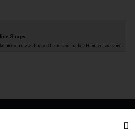
ine-Shops
ke hier um dieses Produkt bei unseren online Händlern zu sehen.
IONEN
MEHR VON AMEWI
AMXRacing - Qualitäts RC-