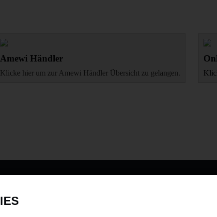
Amewi Händler
Onl
Klicke hier um zur Amewi Händler Übersicht zu gelangen.
Klic
DATENSCHUTZ
INFORMAT
IES
Datenschutz
Newsletter