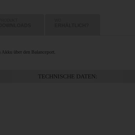
PRODUKT
WO
DOWNLOADS
ERHÄLTLICH?
n Akku über den Balanceport.
TECHNISCHE DATEN: