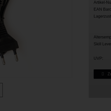
Artikel-N
EAN Barc
Lagerzus
Altersemp
Skill Leve
UVP:
Zu