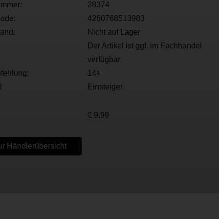
ummer:
28374
ode:
4260768513983
tand:
Nicht auf Lager
Der Artikel ist ggf. im Fachhandel
verfügbar.
fehlung:
14+
l
Einsteiger
€ 9,99
r Händlerübersicht