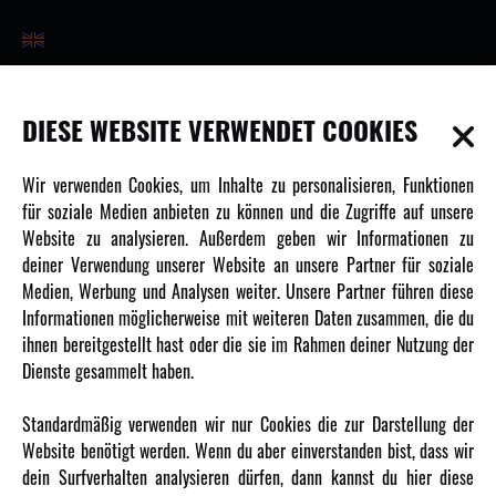
INFORMATIONEN
DIESE WEBSITE VERWENDET COOKIES
Newsletter
Wir verwenden Cookies, um Inhalte zu personalisieren, Funktionen
Über uns
für soziale Medien anbieten zu können und die Zugriffe auf unsere
Website zu analysieren. Außerdem geben wir Informationen zu
Karriere
deiner Verwendung unserer Website an unsere Partner für soziale
Amewi Kataloge
Medien, Werbung und Analysen weiter. Unsere Partner führen diese
Informationen möglicherweise mit weiteren Daten zusammen, die du
ihnen bereitgestellt hast oder die sie im Rahmen deiner Nutzung der
MEHR VON AMEWI
Dienste gesammelt haben.
AMXRacing - Qualitäts RC-Zubehör
Standardmäßig verwenden wir nur Cookies die zur Darstellung der
Amewi Construction - Nutzfahrzeuge
Website benötigt werden. Wenn du aber einverstanden bist, dass wir
Malinos - Die kreative Seite von Amewi
dein Surfverhalten analysieren dürfen, dann kannst du hier diese