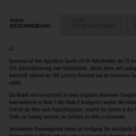
PRODUKT
PRODUKT
BESCHREIBUNG
SPEZIFIKATIONEN
Basierend auf dem legendären Apache AH-64 Hubschrauber der US-Arme
GPS, Autostabilisierung, eine Haltefunktion, „Return Home and Landi
Kunststoff, während der CNC-gefräste Rotorkopf und die Aluminium-Ta
erhöht.
Das Modell wird einsatzbereit in einem eleganten Aluminium-Transportk
kann wahlweise in Mode-1 oder Mode-2 konfiguriert werden. Der entha
Erreicht der Akku seine Kapazitätsgrenze, schaltet das System in de
Stelle zur Landung ansetzen, um Schäden am Akku zu vermeiden.
Verschiedene Steuerungsmodi stehen zur Verfügung: Der intelligente 