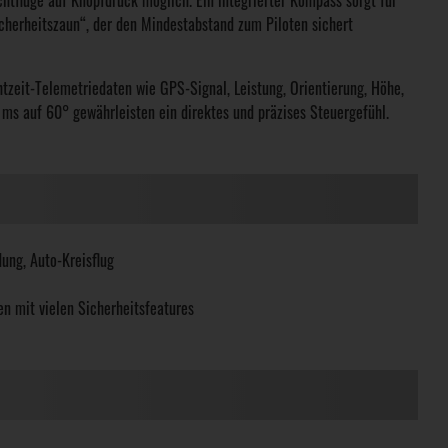
htflüge auf Knopfdruck möglich. Ein integrierter Kompass sorgt für
icherheitszaun“, der den Mindestabstand zum Piloten sichert
zeit-Telemetriedaten wie GPS-Signal, Leistung, Orientierung, Höhe,
 ms auf 60° gewährleisten ein direktes und präzises Steuergefühl.
ung, Auto-Kreisflug
en mit vielen Sicherheitsfeatures