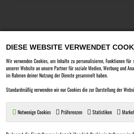
DIESE WEBSITE VERWENDET COOK
PRODUKTE
Wir verwenden Cookies, um Inhalte zu personalisieren, Funktionen für
unserer Website an unsere Partner für soziale Medien, Werbung und Anal
Fahrzeuge in allen Maßstäben
im Rahmen deiner Nutzung der Dienste gesammelt haben.
Helikopter Collective Pitch, Fixed Pitch
Standardmäßig verwenden wir nur Cookies die zur Darstellung der Website
Multikopter in verschiedenen Ausführungen
Flugzeuge für alle Anforderungen
Boote in verschiedenen Größen
Notwenige Cookies
Präferenzen
Statistiken
Market
Panzer für Jung und Alt
Spielzeug für Kinder