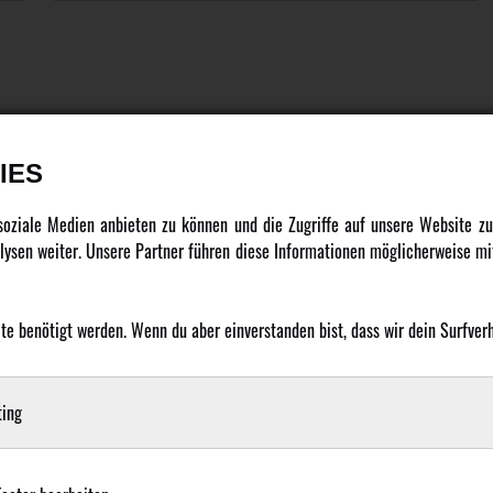
IES
DATENSCHUTZ
INFORMATION
 soziale Medien anbieten zu können und die Zugriffe auf unsere Website 
ysen weiter. Unsere Partner führen diese Informationen möglicherweise mit
Datenschutz
Newsletter
Cookie Einstellungen
Über uns
 benötigt werden. Wenn du aber einverstanden bist, dass wir dein Surfverha
Karriere
LANGUAGE
Amewi Kataloge
ing