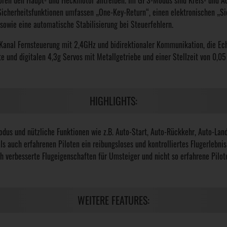
otoren den Haupt- und Heckmotor antreiben. Im GPS-Modus sind Kreis- und Ac
e Sicherheitsfunktionen umfassen „One-Key-Return“, einen elektronischen „S
, sowie eine automatische Stabilisierung bei Steuerfehlern.
anal Fernsteuerung mit 2,4GHz und bidirektionaler Kommunikation, die Echt
 und digitalen 4,3g Servos mit Metallgetriebe und einer Stellzeit von 0,05
HIGHLIGHTS:
dus und nützliche Funktionen wie z.B. Auto-Start, Auto-Rückkehr, Auto-Land
 auch erfahrenen Piloten ein reibungsloses und kontrolliertes Flugerlebnis
ch verbesserte Flugeigenschaften für Umsteiger und nicht so erfahrene Pilot
WEITERE FEATURES: