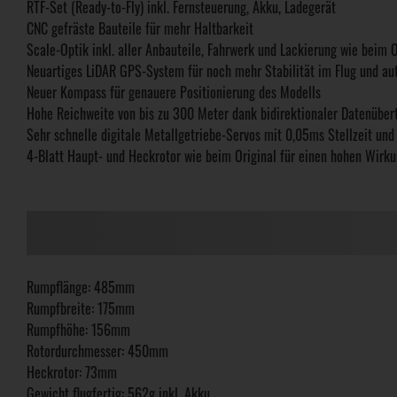
RTF-Set (Ready-to-Fly) inkl. Fernsteuerung, Akku, Ladegerät
CNC gefräste Bauteile für mehr Haltbarkeit
Scale-Optik inkl. aller Anbauteile, Fahrwerk und Lackierung wie beim O
Neuartiges LiDAR GPS-System für noch mehr Stabilität im Flug und au
Neuer Kompass für genauere Positionierung des Modells
Hohe Reichweite von bis zu 300 Meter dank bidirektionaler Datenübe
Sehr schnelle digitale Metallgetriebe-Servos mit 0,05ms Stellzeit und
4-Blatt Haupt- und Heckrotor wie beim Original für einen hohen Wirk
Rumpflänge: 485mm
Rumpfbreite: 175mm
Rumpfhöhe: 156mm
Rotordurchmesser: 450mm
Heckrotor: 73mm
Gewicht flugfertig: 562g inkl. Akku