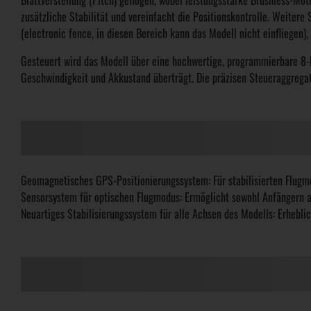
Blattverstellung (Pitch) geflogen, wobei leistungsstarke Brushless-M
zusätzliche Stabilität und vereinfacht die Positionskontrolle. Weiter
(electronic fence, in diesen Bereich kann das Modell nicht einfliegen)
Gesteuert wird das Modell über eine hochwertige, programmierbare 8-K
Geschwindigkeit und Akkustand überträgt. Die präzisen Steueraggregate
Geomagnetisches GPS-Positionierungssystem: Für stabilisierten Flugmo
Sensorsystem für optischen Flugmodus: Ermöglicht sowohl Anfängern als
Neuartiges Stabilisierungssystem für alle Achsen des Modells: Erhebli