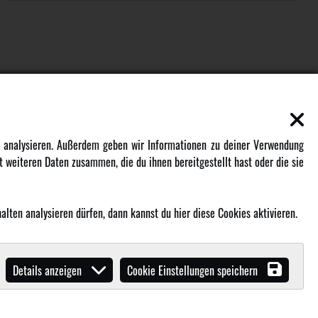
EN
MEHR VON AMEWI
zu analysieren. Außerdem geben wir Informationen zu deiner Verwendung
 weiteren Daten zusammen, die du ihnen bereitgestellt hast oder die sie
AMXRacing - Qualitäts RC-Zubehör
Amewi Construction - Nutzfahrzeuge
lten analysieren dürfen, dann kannst du hier diese Cookies aktivieren.
Malinos - Die kreative Seite von
Amewi
Werden Sie Amewi Händler
Details anzeigen
Cookie Einstellungen speichern
Amewi B2B-Shop