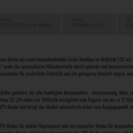
PRODUKT
PRODUKT
WO
ERSATZTEILE & MEHR
DOWNLOADS
ER
e bieten wir einen beeindruckenden Scale-Nachbau im Maßstab 1:32 mit er
ng“ sowie die automatische Höhenkontrolle durch optische und barometrisch
umscheibe für zusätzliche Stabilität und ein geringeres Gewicht sorgen, w
offer geliefert, der alle benötigten Komponenten – Fernsteuerung, Akku, La
ltene 3S LiPo-Akku mit 1800mAh ermöglicht eine Flugzeit von bis zu 12 M
n GPS-Modus und bringt das Modell automatisch sicher zum Ausgangspunkt zu
GPS-Modus für stabile Flugmanöver oder ein manueller Modus für anspruchsv