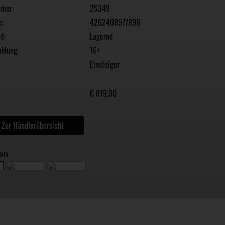
mmer:
25349
e:
4262408977896
d:
Lagernd
hlung:
16+
Einsteiger
€ 819,00
Zur Händlerübersicht
nen