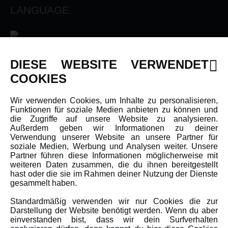
LANGUAGE
DIESE WEBSITE VERWENDET
INFORMATIONEN
COOKIES
Newsletter
Wir verwenden Cookies, um Inhalte zu personalisieren,
Funktionen für soziale Medien anbieten zu können und
Über uns
die Zugriffe auf unsere Website zu analysieren.
Karriere
Außerdem geben wir Informationen zu deiner
Verwendung unserer Website an unsere Partner für
Amewi Kataloge
soziale Medien, Werbung und Analysen weiter. Unsere
Partner führen diese Informationen möglicherweise mit
weiteren Daten zusammen, die du ihnen bereitgestellt
hast oder die sie im Rahmen deiner Nutzung der Dienste
MEHR VON AMEWI
gesammelt haben.
Standardmäßig verwenden wir nur Cookies die zur
AMXRacing - Qualitäts RC-Zubehör
Darstellung der Website benötigt werden. Wenn du aber
einverstanden bist, dass wir dein Surfverhalten
Amewi Construction - Nutzfahrzeuge