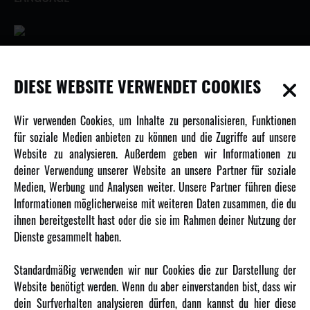
INFORMATIONEN
DIESE WEBSITE VERWENDET COOKIES
Newsletter
Wir verwenden Cookies, um Inhalte zu personalisieren, Funktionen
Über uns
für soziale Medien anbieten zu können und die Zugriffe auf unsere
Website zu analysieren. Außerdem geben wir Informationen zu
Karriere
deiner Verwendung unserer Website an unsere Partner für soziale
Amewi Kataloge
Medien, Werbung und Analysen weiter. Unsere Partner führen diese
Informationen möglicherweise mit weiteren Daten zusammen, die du
ihnen bereitgestellt hast oder die sie im Rahmen deiner Nutzung der
MEHR VON AMEWI
Dienste gesammelt haben.
AMXRacing - Qualitäts RC-Zubehör
Standardmäßig verwenden wir nur Cookies die zur Darstellung der
Amewi Construction - Nutzfahrzeuge
Website benötigt werden. Wenn du aber einverstanden bist, dass wir
Malinos - Die kreative Seite von Amewi
dein Surfverhalten analysieren dürfen, dann kannst du hier diese