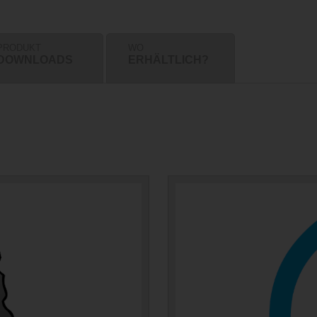
PRODUKT
WO
DOWNLOADS
ERHÄLTLICH?