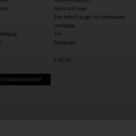
ode:
4260414188435
tand:
Nicht auf Lager
Der Artikel ist ggf. im Fachhandel
verfügbar.
fehlung:
14+
l
Einsteiger
€ 42,00
r Händlerübersicht