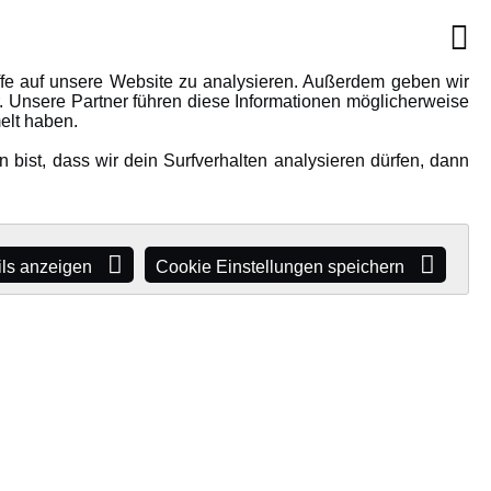
IONEN
MEHR VON AMEWI
AMXRacing - Qualitäts RC-
ffe auf unsere Website zu analysieren. Außerdem geben wir
. Unsere Partner führen diese Informationen möglicherweise
Zubehör
elt haben.
Amewi Construction -
bist, dass wir dein Surfverhalten analysieren dürfen, dann
e
Nutzfahrzeuge
Malinos - Die kreative Seite von
Amewi
Werden Sie Amewi Händler
ils anzeigen
Cookie Einstellungen speichern
Amewi B2B-Shop