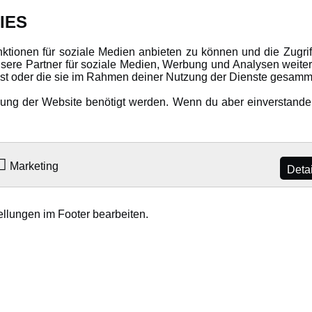
DATENSCHUTZ
INFORMAT
IES
Datenschutz
Newsletter
nktionen für soziale Medien anbieten zu können und die Zugri
ere Partner für soziale Medien, Werbung und Analysen weiter
Cookie Einstellungen
Über uns
hast oder die sie im Rahmen deiner Nutzung der Dienste gesamm
Karriere
ng der Website benötigt werden. Wenn du aber einverstanden 
LANGUAGE
Amewi Katalog
Marketing
Deta
ellungen im Footer bearbeiten.