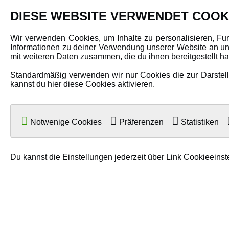
PRODUKTE
DIESE WEBSITE VERWENDET COOK
Fahrzeuge in allen Maßstäben
Wir verwenden Cookies, um Inhalte zu personalisieren, Fu
Informationen zu deiner Verwendung unserer Website an uns
Helikopter Collective Pitch, Fixed Pitch
mit weiteren Daten zusammen, die du ihnen bereitgestellt 
Multikopter in verschiedenen Ausführungen
Standardmäßig verwenden wir nur Cookies die zur Darstellu
Flugzeuge für alle Anforderungen
kannst du hier diese Cookies aktivieren.
Boote in verschiedenen Größen
Panzer für Jung und Alt
Notwenige Cookies
Präferenzen
Statistiken
Spielzeug für Kinder
Du kannst die Einstellungen jederzeit über Link Cookieeinst