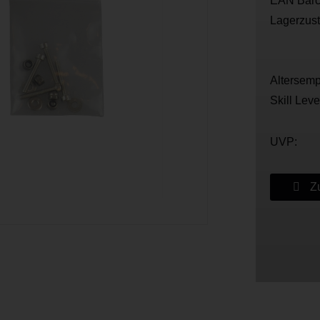
EAN Barc
Lagerzus
Altersemp
Skill Leve
UVP:
Zu