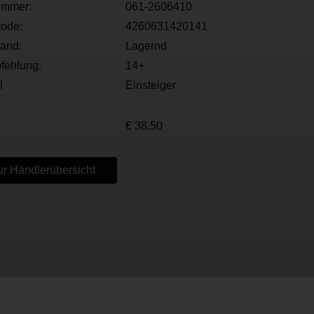
ummer:
061-2606410
ode:
4260631420141
tand:
Lagernd
fehlung:
14+
l
Einsteiger
€ 38,50
r Händlerübersicht