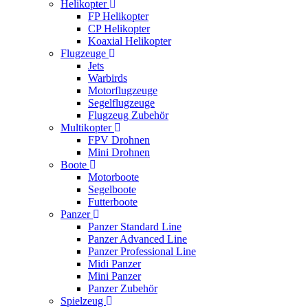
Helikopter
FP Helikopter
CP Helikopter
Koaxial Helikopter
Flugzeuge
Jets
Warbirds
Motorflugzeuge
Segelflugzeuge
Flugzeug Zubehör
Multikopter
FPV Drohnen
Mini Drohnen
Boote
Motorboote
Segelboote
Futterboote
Panzer
Panzer Standard Line
Panzer Advanced Line
Panzer Professional Line
Midi Panzer
Mini Panzer
Panzer Zubehör
Spielzeug