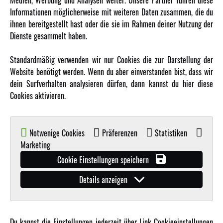
Medien, Werbung und Analysen weiter. Unsere Partner führen diese
Informationen möglicherweise mit weiteren Daten zusammen, die du
ihnen bereitgestellt hast oder die sie im Rahmen deiner Nutzung der
MEHR VON AMEWI
Dienste gesammelt haben.
AMXRacing - Qualitäts RC-Zubehör
Standardmäßig verwenden wir nur Cookies die zur Darstellung der
Amewi Construction - Nutzfahrzeuge
Website benötigt werden. Wenn du aber einverstanden bist, dass wir
Malinos - Die kreative Seite von Amewi
dein Surfverhalten analysieren dürfen, dann kannst du hier diese
Cookies aktivieren.
Werden Sie Amewi Händler
Amewi B2B-Shop
Notwenige Cookies
Präferenzen
Statistiken
Marketing
Cookie Einstellungen speichern
Details anzeigen
© Copyright 2019 - 2026 Amewi Trade GmbH - Alle Rechte vorbehalten |
Impressum
| Der
Verkauf erfolgt an Gewerbetreibende in unserem
B2B Shop
.!
Du kannst die Einstellungen jederzeit über Link Cookieeinstellungen