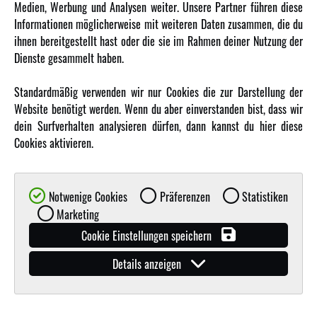
Medien, Werbung und Analysen weiter. Unsere Partner führen diese
Informationen möglicherweise mit weiteren Daten zusammen, die du
ihnen bereitgestellt hast oder die sie im Rahmen deiner Nutzung der
MEHR VON AMEWI
Dienste gesammelt haben.
AMXRacing - Qualitäts RC-Zubehör
Standardmäßig verwenden wir nur Cookies die zur Darstellung der
Amewi Construction - Nutzfahrzeuge
Website benötigt werden. Wenn du aber einverstanden bist, dass wir
Malinos - Die kreative Seite von Amewi
dein Surfverhalten analysieren dürfen, dann kannst du hier diese
Cookies aktivieren.
Werden Sie Amewi Händler
Amewi B2B-Shop
Notwenige Cookies
Präferenzen
Statistiken
Marketing
Cookie Einstellungen speichern
Details anzeigen
© Copyright 2019 - 2026 Amewi Trade GmbH - Alle Rechte vorbehalten |
Impressum
| Der
Verkauf erfolgt an Gewerbetreibende in unserem
B2B Shop
.!