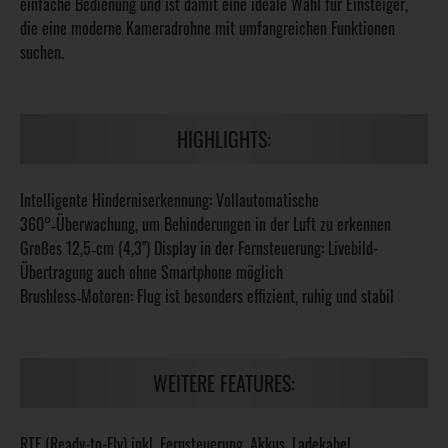
einfache Bedienung und ist damit eine ideale Wahl für Einsteiger,
die eine moderne Kameradrohne mit umfangreichen Funktionen
suchen.
HIGHLIGHTS:
Intelligente Hinderniserkennung: Vollautomatische
360°‑Überwachung, um Behinderungen in der Luft zu erkennen
Großes 12,5‑cm (4,3") Display in der Fernsteuerung: Livebild-
Übertragung auch ohne Smartphone möglich
Brushless‑Motoren: Flug ist besonders effizient, ruhig und stabil
WEITERE FEATURES:
RTF (Ready-to-Fly) inkl. Fernsteuerung, Akkus, Ladekabel