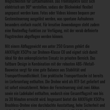
Möglichkeiten für Luftaufnahmen. Das Frontobjektiv lässt sich
elektrisch um 90° verstellen, sodass der Blickwinkel flexibel
angepasst werden kann. Fotos oder Videos können bequem per
Gestensteuerung ausgelöst werden, was spontane Aufnahmen
besonders einfach macht. Für kreative Anwendungen steht zudem
eine Routenflug-Funktion zur Verfügung, mit der vorab definierte
Flugstrecken abgeflogen werden können.
Mit einem Abfluggewicht von unter 250 Gramm gehört die
AMXFlight X5CPro zur Drohnen-Klasse C0 und eignet sich damit
ideal für den unkomplizierten Einsatz im privaten Bereich. Das
faltbare Design in Kombination mit der robusten ABS-/Metall-
Bauweise sorgt für eine gute Balance aus Stabilität und
Transportfreundlichkeit. Eine praktische Transporttasche ist bereits
im Lieferumfang enthalten. Die Drohne wird als RTF-Set geliefert und
ist sofort einsatzbereit. Neben der Fernsteuerung sind zwei Akkus
sowie ein Ladekabel enthalten, wodurch eine Gesamtflugzeit von bis
zu 30 Minuten erreicht wird. Insgesamt bietet die AMXFlight X5CPro
Brushless-Drohne eine durchdachte Ausstattung, hohe Sicherheit und