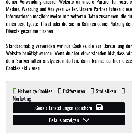
Über uns
deiner Verwendung unserer Website an unsere Partner für soziale
Medien, Werbung und Analysen weiter. Unsere Partner führen diese
Karriere
Informationen möglicherweise mit weiteren Daten zusammen, die du
Amewi Kataloge
ihnen bereitgestellt hast oder die sie im Rahmen deiner Nutzung der
Dienste gesammelt haben.
MEHR VON AMEWI
Standardmäßig verwenden wir nur Cookies die zur Darstellung der
Website benötigt werden. Wenn du aber einverstanden bist, dass wir
AMXRacing - Qualitäts RC-Zubehör
dein Surfverhalten analysieren dürfen, dann kannst du hier diese
Amewi Construction - Nutzfahrzeuge
Cookies aktivieren.
Malinos - Die kreative Seite von Amewi
Werden Sie Amewi Händler
Notwenige Cookies
Präferenzen
Statistiken
Amewi B2B-Shop
Marketing
Cookie Einstellungen speichern
Details anzeigen