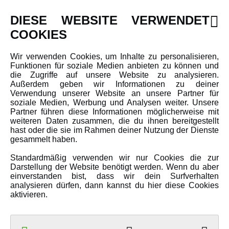
INFORMATIONEN
DIESE WEBSITE VERWENDET
Newsletter
COOKIES
Über uns
Wir verwenden Cookies, um Inhalte zu personalisieren,
Karriere
Funktionen für soziale Medien anbieten zu können und
Amewi Kataloge
die Zugriffe auf unsere Website zu analysieren.
Außerdem geben wir Informationen zu deiner
Verwendung unserer Website an unsere Partner für
soziale Medien, Werbung und Analysen weiter. Unsere
MEHR VON AMEWI
Partner führen diese Informationen möglicherweise mit
weiteren Daten zusammen, die du ihnen bereitgestellt
hast oder die sie im Rahmen deiner Nutzung der Dienste
AMXRacing - Qualitäts RC-Zubehör
gesammelt haben.
Amewi Construction - Nutzfahrzeuge
Standardmäßig verwenden wir nur Cookies die zur
Malinos - Die kreative Seite von Amewi
Darstellung der Website benötigt werden. Wenn du aber
einverstanden bist, dass wir dein Surfverhalten
Werden Sie Amewi Händler
analysieren dürfen, dann kannst du hier diese Cookies
aktivieren.
Amewi B2B-Shop