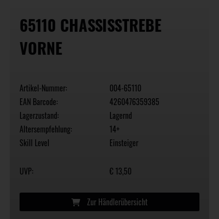
65110 CHASSISSTREBE
VORNE
Artikel-Nummer:
004-65110
EAN Barcode:
4260476359385
Lagerzustand:
Lagernd
Altersempfehlung:
14+
Skill Level
Einsteiger
UVP:
€ 13,50
Zur Händlerübersicht