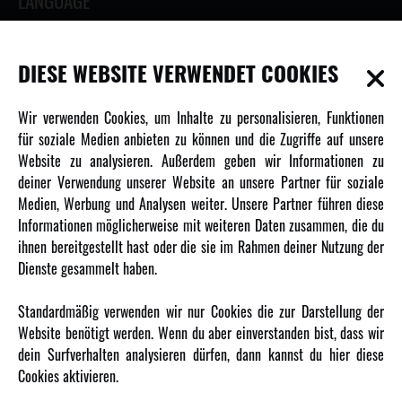
LANGUAGE
DIESE WEBSITE VERWENDET COOKIES
INFORMATIONEN
Wir verwenden Cookies, um Inhalte zu personalisieren, Funktionen
für soziale Medien anbieten zu können und die Zugriffe auf unsere
Newsletter
Website zu analysieren. Außerdem geben wir Informationen zu
Über uns
deiner Verwendung unserer Website an unsere Partner für soziale
Medien, Werbung und Analysen weiter. Unsere Partner führen diese
Karriere
Informationen möglicherweise mit weiteren Daten zusammen, die du
Amewi Kataloge
ihnen bereitgestellt hast oder die sie im Rahmen deiner Nutzung der
Dienste gesammelt haben.
MEHR VON AMEWI
Standardmäßig verwenden wir nur Cookies die zur Darstellung der
Website benötigt werden. Wenn du aber einverstanden bist, dass wir
AMXRacing - Qualitäts RC-Zubehör
dein Surfverhalten analysieren dürfen, dann kannst du hier diese
Amewi Construction - Nutzfahrzeuge
Cookies aktivieren.
Malinos - Die kreative Seite von Amewi