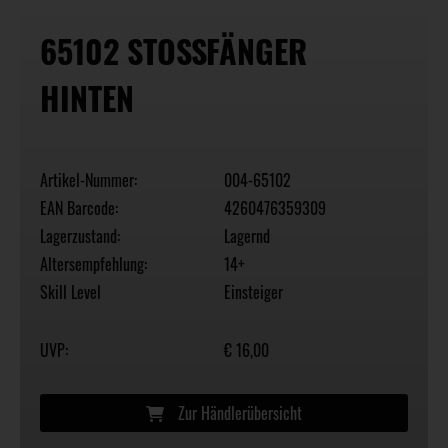
65102 STOSSFÄNGER H
INTEN
Artikel-Nummer:
004-65102
EAN Barcode:
4260476359309
Lagerzustand:
Lagernd
Altersempfehlung:
14+
Skill Level
Einsteiger
UVP:
€ 16,00
Zur Händlerübersicht