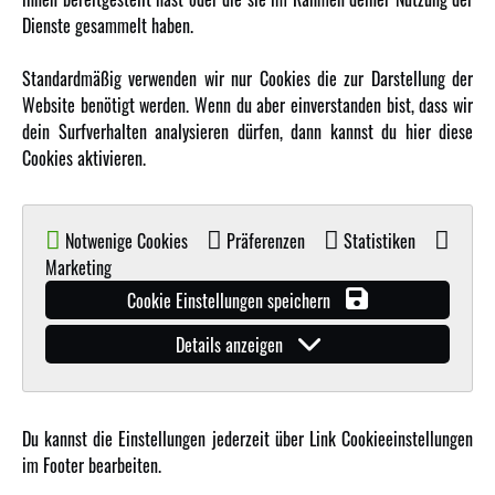
MEHR VON AMEWI
Dienste gesammelt haben.
AMXRacing - Qualitäts RC-Zubehör
Standardmäßig verwenden wir nur Cookies die zur Darstellung der
Amewi Construction - Nutzfahrzeuge
Website benötigt werden. Wenn du aber einverstanden bist, dass wir
Malinos - Die kreative Seite von Amewi
dein Surfverhalten analysieren dürfen, dann kannst du hier diese
Cookies aktivieren.
Werden Sie Amewi Händler
Amewi B2B-Shop
Notwenige Cookies
Präferenzen
Statistiken
Marketing
Cookie Einstellungen speichern
Details anzeigen
© Copyright 2019 - 2026 Amewi Trade GmbH - Alle Rechte vorbehalten |
Impressum
| Der
Verkauf erfolgt an Gewerbetreibende in unserem
B2B Shop
.!
Du kannst die Einstellungen jederzeit über Link Cookieeinstellungen
im Footer bearbeiten.