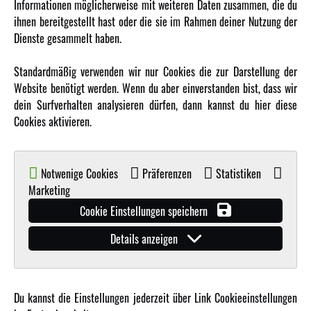
Informationen möglicherweise mit weiteren Daten zusammen, die du
ihnen bereitgestellt hast oder die sie im Rahmen deiner Nutzung der
MEHR VON AMEWI
Dienste gesammelt haben.
AMXRacing - Qualitäts RC-Zubehör
Standardmäßig verwenden wir nur Cookies die zur Darstellung der
Amewi Construction - Nutzfahrzeuge
Website benötigt werden. Wenn du aber einverstanden bist, dass wir
Malinos - Die kreative Seite von Amewi
dein Surfverhalten analysieren dürfen, dann kannst du hier diese
Cookies aktivieren.
Werden Sie Amewi Händler
Amewi B2B-Shop
Notwenige Cookies
Präferenzen
Statistiken
Marketing
Cookie Einstellungen speichern
Details anzeigen
© Copyright 2019 - 2026 Amewi Trade GmbH - Alle Rechte vorbehalten |
Impressum
| Der
Verkauf erfolgt an Gewerbetreibende in unserem
B2B Shop
.!
Du kannst die Einstellungen jederzeit über Link Cookieeinstellungen